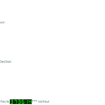
ent :
 Gestion
ème
êtes le
visiteur