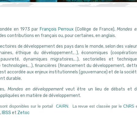
fondée en 1973 par
François Perroux
(Collège de France),
Mondes e
des contributions en français ou, pour certaines, en anglais.
rajectoires de développement des pays dans le monde, selon des valeu
aines, éthique du développement,…), économiques (coopérations
pauvreté, dynamiques migratoires,…), sectorielles et technique
 de technologies,…), financières (financement du développement, dett
 est accordée aux enjeux institutionnels (gouvernance) et de la socié
nt durable.
res,
Mondes en développement
veut être un lieu de débats et d
t appliquées en matière de développement.
sont disponibles sur le portail
CAIRN
.
La revue est classée par le
CNRS
e
,
IBSS
et
Zetoc