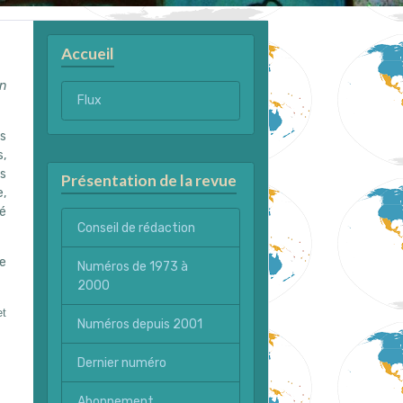
Accueil
n
Flux
rs
,
s
Présentation de la revue
e,
té
Conseil de rédaction
e
Numéros de 1973 à
2000
t
Numéros depuis 2001
Dernier numéro
Abonnement