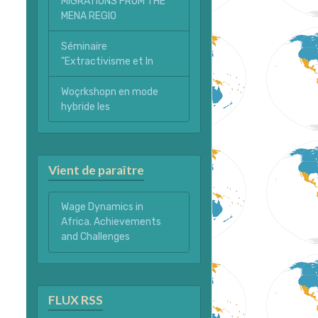
MIGRATIONS FROM THE
MENA REGIO
Séminaire
"Extractivisme et In
Woçrkshopn en mode
hybride les
Vient de paraître
Wage Dynamics in
Africa. Achievements
and Challenges
FLUX RSS